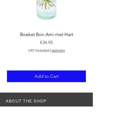
Boeket Bon Ami met Hart
Price
€34.95
VAT Included
|
delivery
Add to Cart
ABOUT THE SHOP
ABOUT THE SHOP