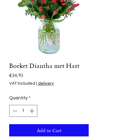
Boeket Diantha met Hart
Price
€34.95
VAT Included
|
delivery
Quantity
*
Add to Cart