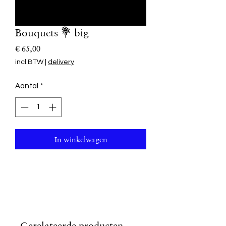
Bouquets 💐 big
Prijs
€ 65,00
incl.BTW
|
delivery
Aantal
*
In winkelwagen
Gerelateerde producten