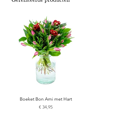
Boeket Bon Ami met Hart
Prijs
€ 34,95
incl.BTW
|
delivery