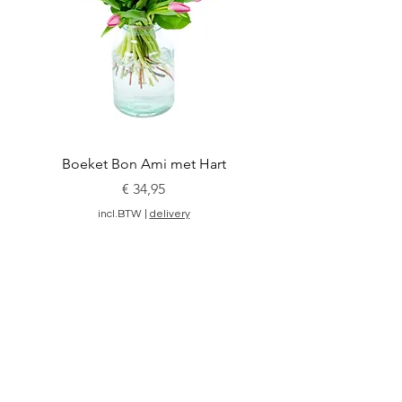
Boeket Bon Ami met Hart
Prijs
€ 34,95
incl.BTW
|
delivery
In winkelwagen
OVER DE WINKEL
Wij zijn een kleine, ambachtelijke bloemenwinkel,